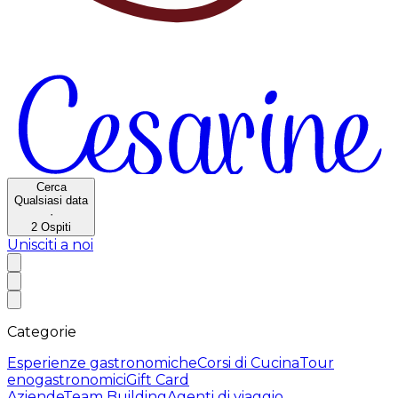
Cerca
Qualsiasi data
·
2
Ospiti
Unisciti a noi
Categorie
Esperienze gastronomiche
Corsi di Cucina
Tour
enogastronomici
Gift Card
Aziende
Team Building
Agenti di viaggio