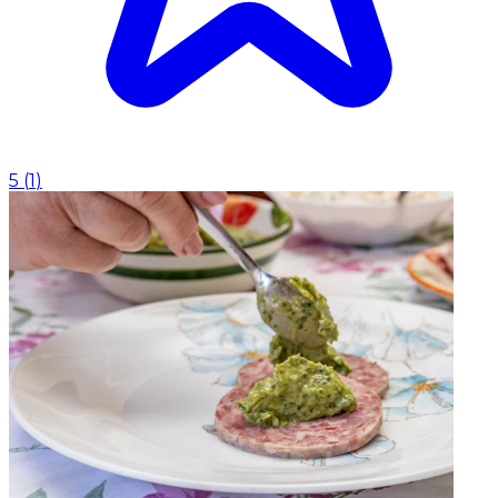
5
(
1
)