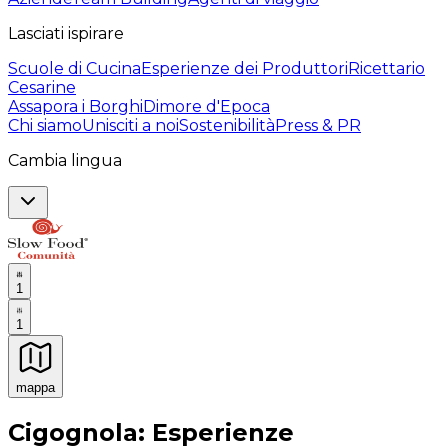
Lasciati ispirare
Scuole di Cucina
Esperienze dei Produttori
Ricettario
Cesarine
Assapora i Borghi
Dimore d'Epoca
Chi siamo
Unisciti a noi
Sostenibilità
Press & PR
Cambia lingua
1
1
mappa
Esperienze culinarie indimenticabili: Esperienze gastro
Cigognola: Esperienze