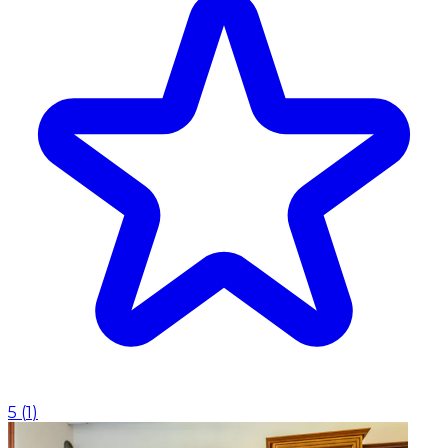
5
(
1
)