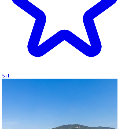
5
(
1
)