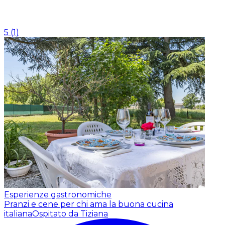
5
(
1
)
Esperienze gastronomiche
Pranzi e cene per chi ama la buona cucina
italiana
Ospitato da Tiziana