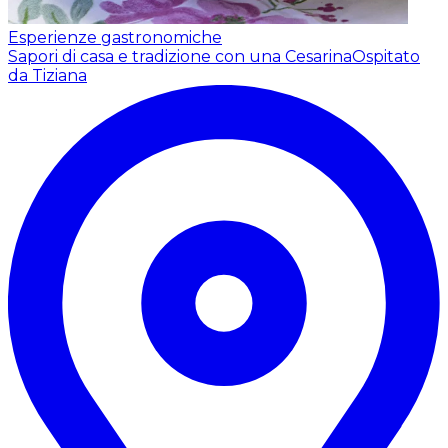
Esperienze gastronomiche
Sapori di casa e tradizione con una Cesarina
Ospitato
da Tiziana