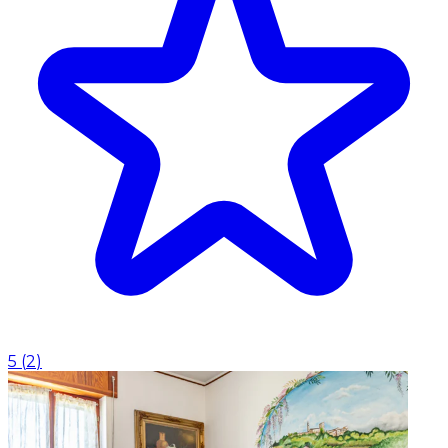
5
(
2
)