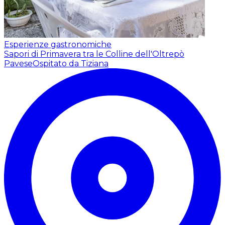
Esperienze gastronomiche
Sapori di Primavera tra le Colline dell'Oltrepò
Pavese
Ospitato da Tiziana