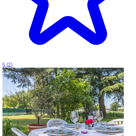
5
(
2
)