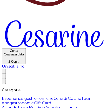
Cerca
Qualsiasi data
·
2
Ospiti
Unisciti a noi
Categorie
Esperienze gastronomiche
Corsi di Cucina
Tour
enogastronomici
Gift Card
Aziende
Team Building
Agenti di viaggio