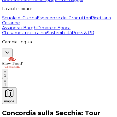
Lasciati ispirare
Scuole di Cucina
Esperienze dei Produttori
Ricettario
Cesarine
Assapora i Borghi
Dimore d'Epoca
Chi siamo
Unisciti a noi
Sostenibilità
Press & PR
Cambia lingua
1
1
mappa
Esperienze culinarie indimenticabili: Esperienze gastro
Concordia sulla Secchia: Tour