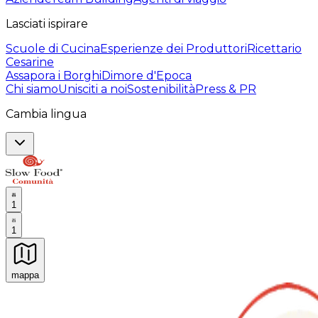
Lasciati ispirare
Scuole di Cucina
Esperienze dei Produttori
Ricettario
Cesarine
Assapora i Borghi
Dimore d'Epoca
Chi siamo
Unisciti a noi
Sostenibilità
Press & PR
Cambia lingua
1
1
mappa
Esperienze culinarie indimenticabili: Esperienze gastro