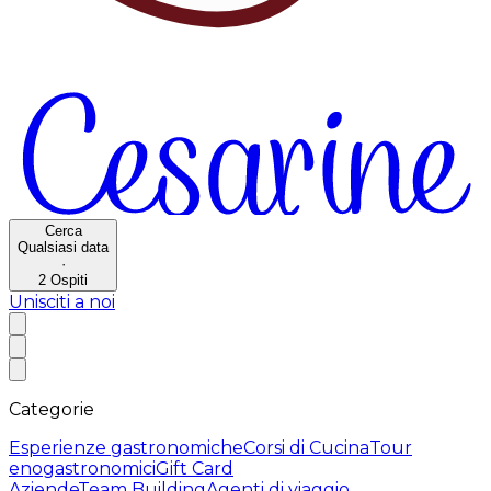
Cerca
Qualsiasi data
·
2
Ospiti
Unisciti a noi
Categorie
Esperienze gastronomiche
Corsi di Cucina
Tour
enogastronomici
Gift Card
Aziende
Team Building
Agenti di viaggio