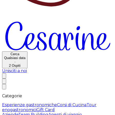
Cerca
Qualsiasi data
·
2
Ospiti
Unisciti a noi
Categorie
Esperienze gastronomiche
Corsi di Cucina
Tour
enogastronomici
Gift Card
Aziende
Team Building
Agenti di viaggio