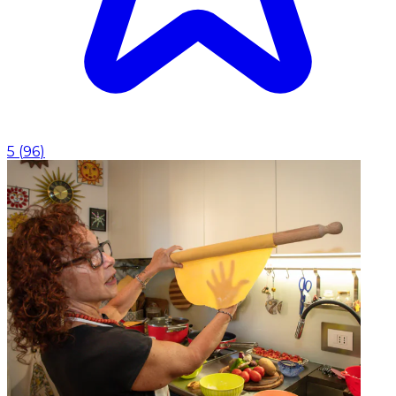
5
(
96
)