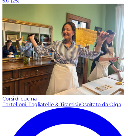
5.0
(
25
)
Corsi di cucina
Tortelloni, Tagliatelle & Tiramisù
Ospitato da Olga