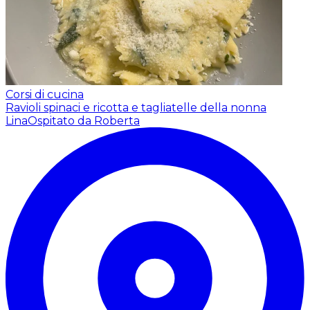
Corsi di cucina
Ravioli spinaci e ricotta e tagliatelle della nonna
Lina
Ospitato da Roberta