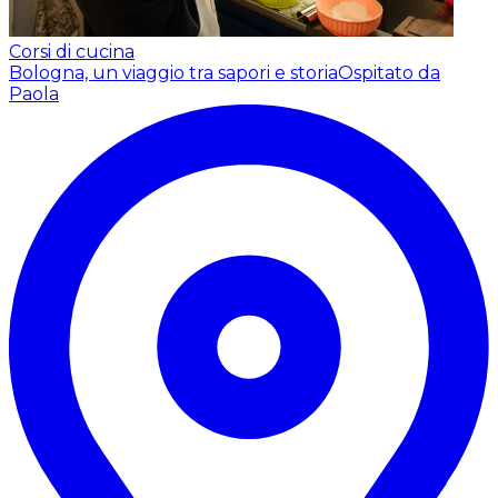
Corsi di cucina
Bologna, un viaggio tra sapori e storia
Ospitato da
Paola