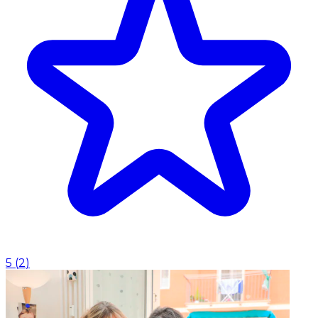
5
(
2
)