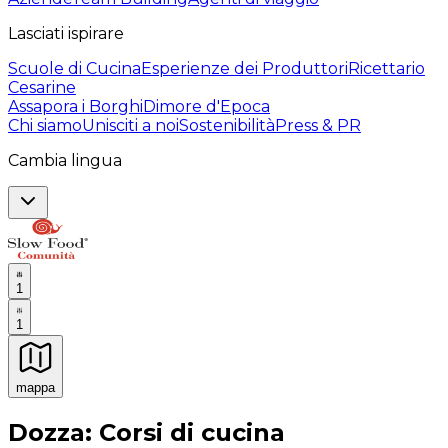
Lasciati ispirare
Scuole di Cucina
Esperienze dei Produttori
Ricettario
Cesarine
Assapora i Borghi
Dimore d'Epoca
Chi siamo
Unisciti a noi
Sostenibilità
Press & PR
Cambia lingua
1
1
mappa
Esperienze culinarie indimenticabili: Esperienze gastro
Dozza: Corsi di cucina