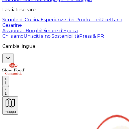
Lasciati ispirare
Scuole di Cucina
Esperienze dei Produttori
Ricettario
Cesarine
Assapora i Borghi
Dimore d'Epoca
Chi siamo
Unisciti a noi
Sostenibilità
Press & PR
Cambia lingua
1
1
mappa
Esperienze culinarie indimenticabili: Esperienze gastro