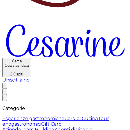
Cerca
Qualsiasi data
·
2
Ospiti
Unisciti a noi
Categorie
Esperienze gastronomiche
Corsi di Cucina
Tour
enogastronomici
Gift Card
Aziende
Team Building
Agenti di viaggio