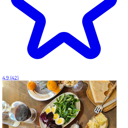
4.9
(
42
)