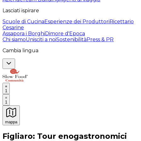
Lasciati ispirare
Scuole di Cucina
Esperienze dei Produttori
Ricettario
Cesarine
Assapora i Borghi
Dimore d'Epoca
Chi siamo
Unisciti a noi
Sostenibilità
Press & PR
Cambia lingua
1
1
mappa
Esperienze culinarie indimenticabili: Esperienze gastro
Figliaro: Tour enogastronomici