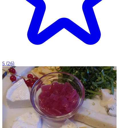
5
(
26
)