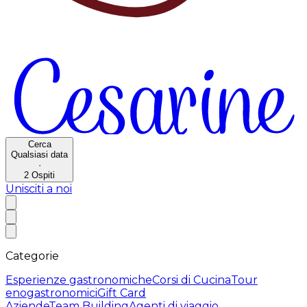
Cerca
Qualsiasi data
·
2
Ospiti
Unisciti a noi
Categorie
Esperienze gastronomiche
Corsi di Cucina
Tour
enogastronomici
Gift Card
Aziende
Team Building
Agenti di viaggio