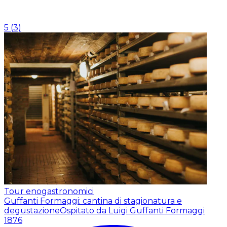
5
(
3
)
Tour enogastronomici
Guffanti Formaggi: cantina di stagionatura e
degustazione
Ospitato da Luigi Guffanti Formaggi
1876