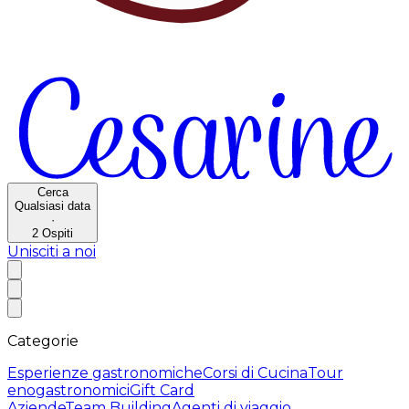
Cerca
Qualsiasi data
·
2
Ospiti
Unisciti a noi
Categorie
Esperienze gastronomiche
Corsi di Cucina
Tour
enogastronomici
Gift Card
Aziende
Team Building
Agenti di viaggio