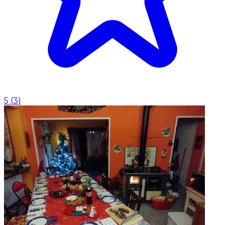
5
(
3
)