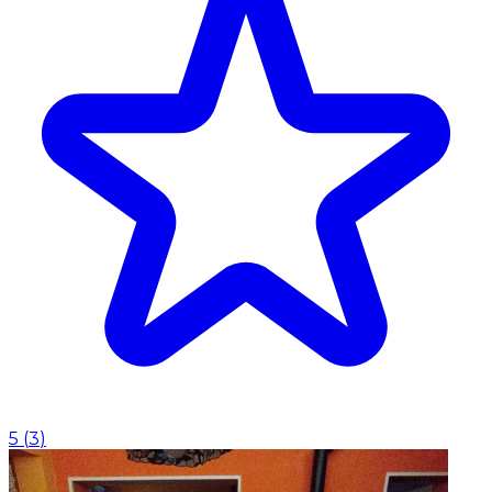
5
(
3
)