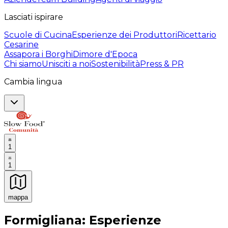
Lasciati ispirare
Scuole di Cucina
Esperienze dei Produttori
Ricettario
Cesarine
Assapora i Borghi
Dimore d'Epoca
Chi siamo
Unisciti a noi
Sostenibilità
Press & PR
Cambia lingua
1
1
mappa
Esperienze culinarie indimenticabili: Esperienze gastro
Formigliana: Esperienze