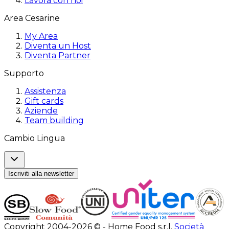
Lavora con noi
Area Cesarine
My Area
Diventa un Host
Diventa Partner
Supporto
Assistenza
Gift cards
Aziende
Team building
Cambio Lingua
Iscriviti alla newsletter
Copyright 2004-2026 © - Home Food s.r.l.
Società