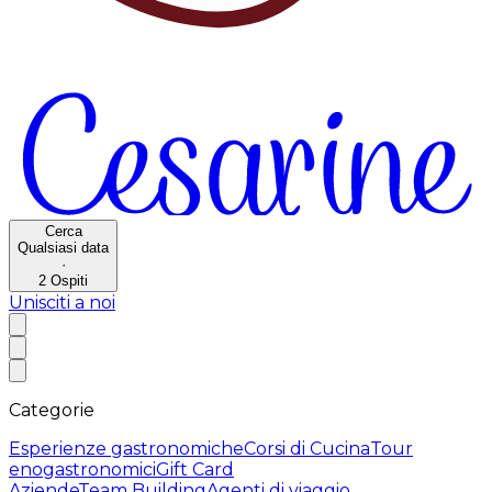
Cerca
Qualsiasi data
·
2
Ospiti
Unisciti a noi
Categorie
Esperienze gastronomiche
Corsi di Cucina
Tour
enogastronomici
Gift Card
Aziende
Team Building
Agenti di viaggio