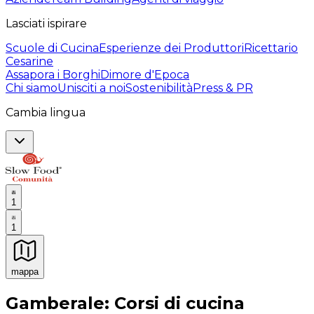
Lasciati ispirare
Scuole di Cucina
Esperienze dei Produttori
Ricettario
Cesarine
Assapora i Borghi
Dimore d'Epoca
Chi siamo
Unisciti a noi
Sostenibilità
Press & PR
Cambia lingua
1
1
mappa
Esperienze culinarie indimenticabili: Esperienze gastro
Gamberale: Corsi di cucina