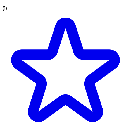
(
1
)