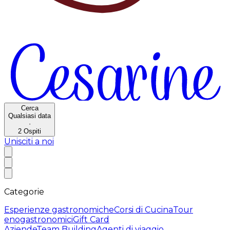
Cerca
Qualsiasi data
·
2
Ospiti
Unisciti a noi
Categorie
Esperienze gastronomiche
Corsi di Cucina
Tour
enogastronomici
Gift Card
Aziende
Team Building
Agenti di viaggio