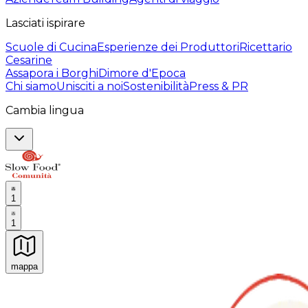
Lasciati ispirare
Scuole di Cucina
Esperienze dei Produttori
Ricettario
Cesarine
Assapora i Borghi
Dimore d'Epoca
Chi siamo
Unisciti a noi
Sostenibilità
Press & PR
Cambia lingua
1
1
mappa
Esperienze culinarie indimenticabili: Esperienze gastro