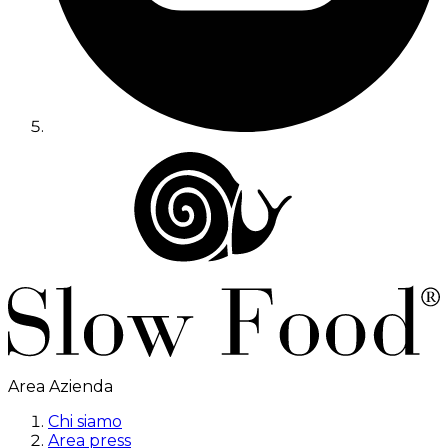
Area Azienda
Chi siamo
Area press