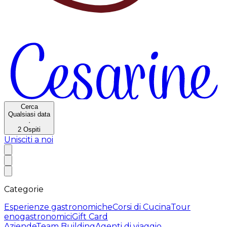
Cerca
Qualsiasi data
·
2
Ospiti
Unisciti a noi
Categorie
Esperienze gastronomiche
Corsi di Cucina
Tour
enogastronomici
Gift Card
Aziende
Team Building
Agenti di viaggio