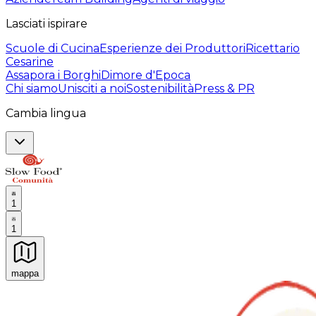
Lasciati ispirare
Scuole di Cucina
Esperienze dei Produttori
Ricettario
Cesarine
Assapora i Borghi
Dimore d'Epoca
Chi siamo
Unisciti a noi
Sostenibilità
Press & PR
Cambia lingua
1
1
mappa
Esperienze culinarie indimenticabili: Esperienze gastro