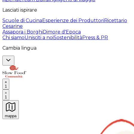
Lasciati ispirare
Scuole di Cucina
Esperienze dei Produttori
Ricettario
Cesarine
Assapora i Borghi
Dimore d'Epoca
Chi siamo
Unisciti a noi
Sostenibilità
Press & PR
Cambia lingua
1
1
mappa
Esperienze culinarie indimenticabili: Esperienze gastro