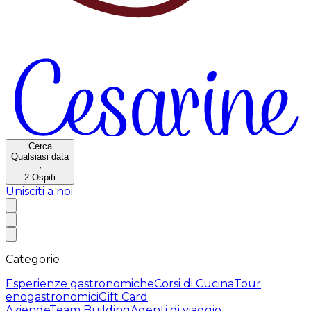
Cerca
Qualsiasi data
·
2
Ospiti
Unisciti a noi
Categorie
Esperienze gastronomiche
Corsi di Cucina
Tour
enogastronomici
Gift Card
Aziende
Team Building
Agenti di viaggio