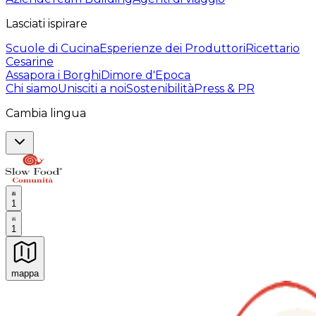
Lasciati ispirare
Scuole di Cucina
Esperienze dei Produttori
Ricettario
Cesarine
Assapora i Borghi
Dimore d'Epoca
Chi siamo
Unisciti a noi
Sostenibilità
Press & PR
Cambia lingua
1
1
mappa
Esperienze culinarie indimenticabili: Esperienze gastro