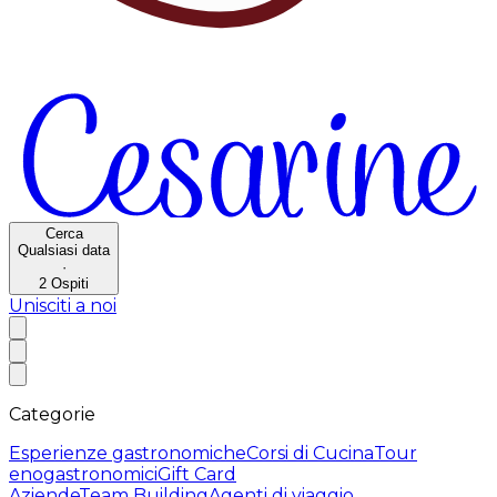
Cerca
Qualsiasi data
·
2
Ospiti
Unisciti a noi
Categorie
Esperienze gastronomiche
Corsi di Cucina
Tour
enogastronomici
Gift Card
Aziende
Team Building
Agenti di viaggio