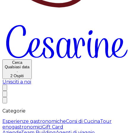
Cerca
Qualsiasi data
·
2
Ospiti
Unisciti a noi
Categorie
Esperienze gastronomiche
Corsi di Cucina
Tour
enogastronomici
Gift Card
Aziende
Team Building
Agenti di viaggio