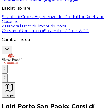
Lasciati ispirare
Scuole di Cucina
Esperienze dei Produttori
Ricettario
Cesarine
Assapora i Borghi
Dimore d'Epoca
Chi siamo
Unisciti a noi
Sostenibilità
Press & PR
Cambia lingua
1
1
mappa
Esperienze culinarie indimenticabili: Esperienze gastro
Loiri Porto San Paolo: Corsi di