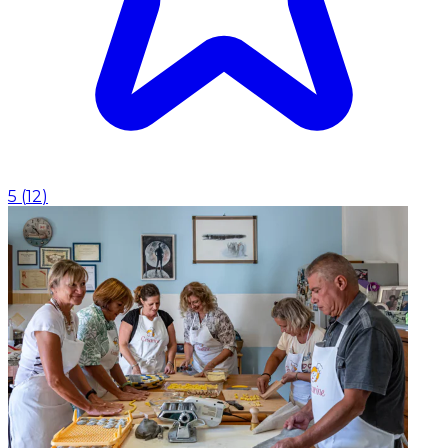
5
(
12
)