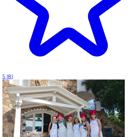
5
(
8
)