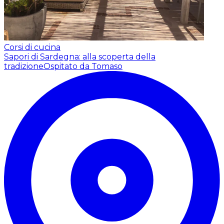
Corsi di cucina
Sapori di Sardegna: alla scoperta della
tradizione
Ospitato da Tomaso