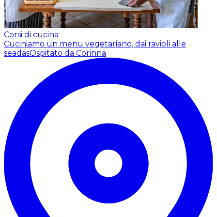
Corsi di cucina
Cuciniamo un menu vegetariano, dai ravioli alle
seadas
Ospitato da Corinna