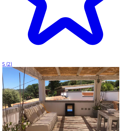
5
(
2
)