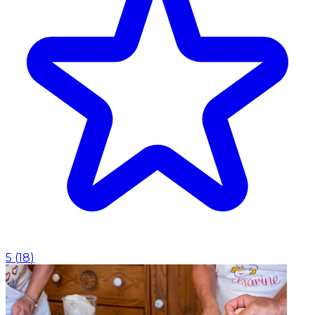
5
(
18
)