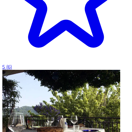
5
(
6
)