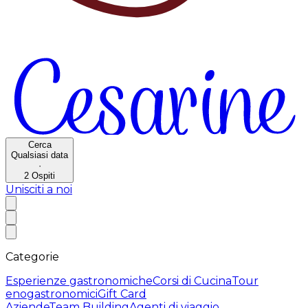
Cerca
Qualsiasi data
·
2
Ospiti
Unisciti a noi
Categorie
Esperienze gastronomiche
Corsi di Cucina
Tour
enogastronomici
Gift Card
Aziende
Team Building
Agenti di viaggio