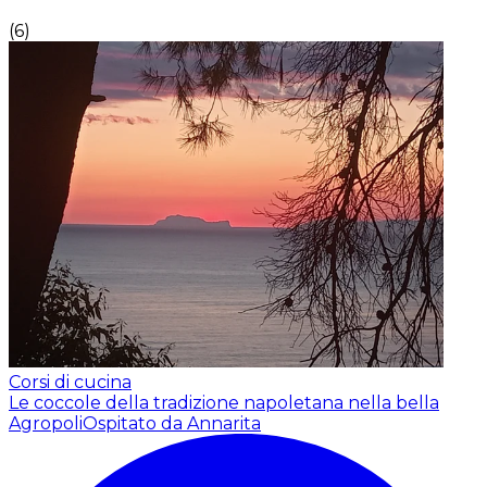
(
6
)
Corsi di cucina
Le coccole della tradizione napoletana nella bella
Agropoli
Ospitato da Annarita