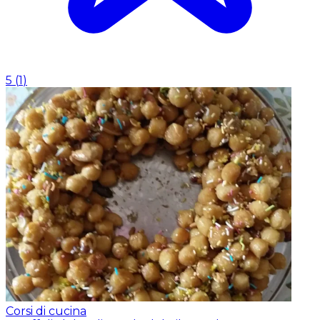
5
(
1
)
Corsi di cucina