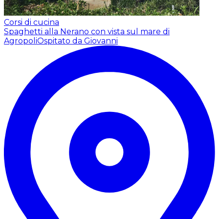
Corsi di cucina
Spaghetti alla Nerano con vista sul mare di
Agropoli
Ospitato da Giovanni