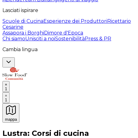
Lasciati ispirare
Scuole di Cucina
Esperienze dei Produttori
Ricettario
Cesarine
Assapora i Borghi
Dimore d'Epoca
Chi siamo
Unisciti a noi
Sostenibilità
Press & PR
Cambia lingua
1
1
mappa
Esperienze culinarie indimenticabili: Esperienze gastro
Lustra: Corsi di cucina