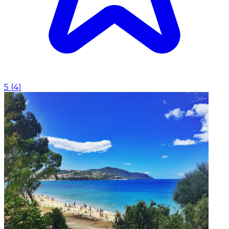
5
(
4
)