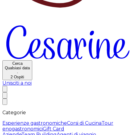
Cerca
Qualsiasi data
·
2
Ospiti
Unisciti a noi
Categorie
Esperienze gastronomiche
Corsi di Cucina
Tour
enogastronomici
Gift Card
Aziende
Team Building
Agenti di viaggio