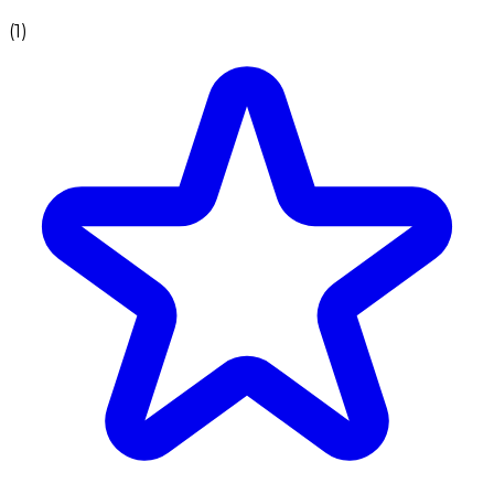
(
1
)