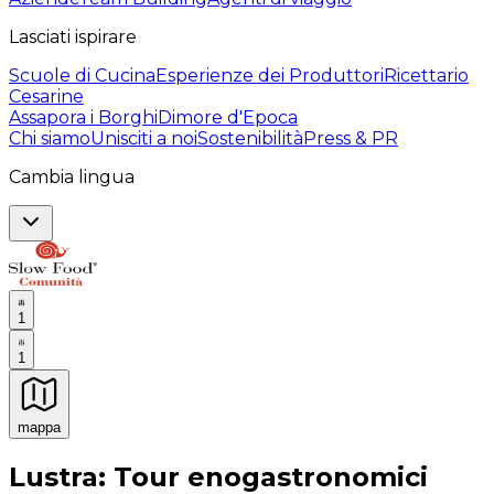
Lasciati ispirare
Scuole di Cucina
Esperienze dei Produttori
Ricettario
Cesarine
Assapora i Borghi
Dimore d'Epoca
Chi siamo
Unisciti a noi
Sostenibilità
Press & PR
Cambia lingua
1
1
mappa
Esperienze culinarie indimenticabili: Esperienze gastro
Lustra: Tour enogastronomici