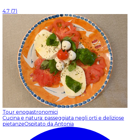
4.7
(
7
)
Tour enogastronomici
Cucina e natura: passeggiata negli orti e deliziose
pietanze
Ospitato da Antonia