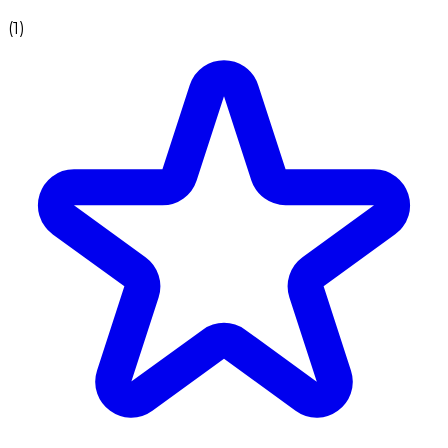
(
1
)