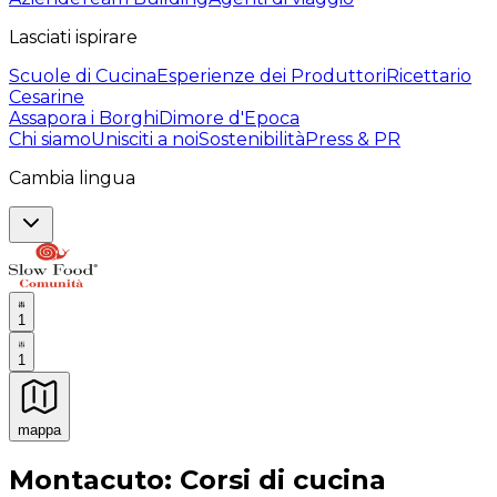
Lasciati ispirare
Scuole di Cucina
Esperienze dei Produttori
Ricettario
Cesarine
Assapora i Borghi
Dimore d'Epoca
Chi siamo
Unisciti a noi
Sostenibilità
Press & PR
Cambia lingua
1
1
mappa
Esperienze culinarie indimenticabili: Esperienze gastro
Montacuto: Corsi di cucina