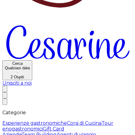
Cerca
Qualsiasi data
·
2
Ospiti
Unisciti a noi
Categorie
Esperienze gastronomiche
Corsi di Cucina
Tour
enogastronomici
Gift Card
Aziende
Team Building
Agenti di viaggio