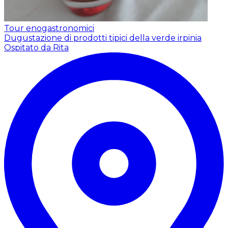
Tour enogastronomici
Dugustazione di prodotti tipici della verde irpinia
Ospitato da Rita