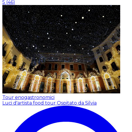
5
(
46
)
Tour enogastronomici
Luci d'artista food tour
Ospitato da Silvia