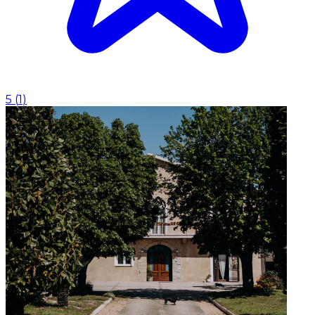
5
(
1
)