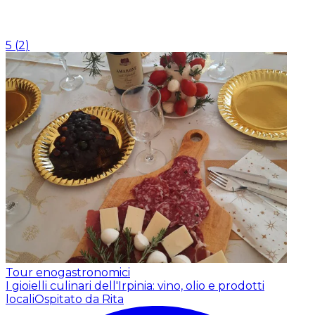
5
(
2
)
Tour enogastronomici
I gioielli culinari dell'Irpinia: vino, olio e prodotti
locali
Ospitato da Rita