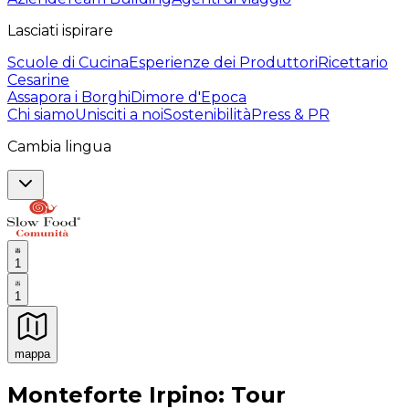
Lasciati ispirare
Scuole di Cucina
Esperienze dei Produttori
Ricettario
Cesarine
Assapora i Borghi
Dimore d'Epoca
Chi siamo
Unisciti a noi
Sostenibilità
Press & PR
Cambia lingua
1
1
mappa
Esperienze culinarie indimenticabili: Esperienze gastro
Monteforte Irpino: Tour