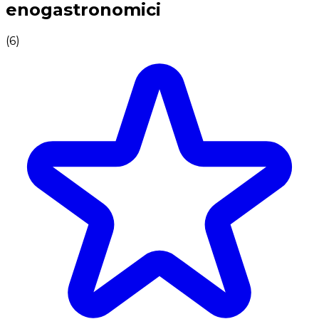
enogastronomici
(
6
)