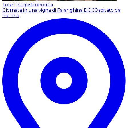
Tour enogastronomici
Giornata in una vigna di Falanghina DOC
Ospitato da
Patrizia