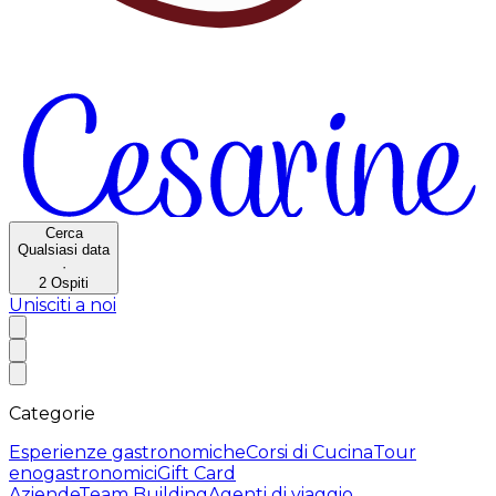
Cerca
Qualsiasi data
·
2
Ospiti
Unisciti a noi
Categorie
Esperienze gastronomiche
Corsi di Cucina
Tour
enogastronomici
Gift Card
Aziende
Team Building
Agenti di viaggio