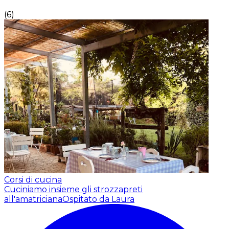
(
6
)
Corsi di cucina
Cuciniamo insieme gli strozzapreti
all'amatriciana
Ospitato da Laura