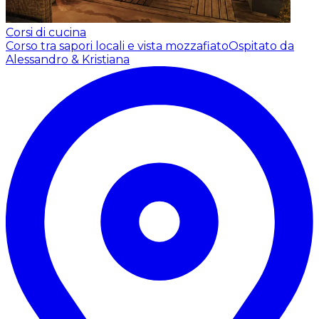
Corsi di cucina
Corso tra sapori locali e vista mozzafiato
Ospitato da
Alessandro & Kristiana