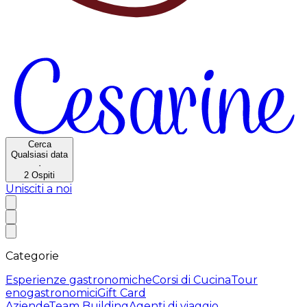
Cerca
Qualsiasi data
·
2
Ospiti
Unisciti a noi
Categorie
Esperienze gastronomiche
Corsi di Cucina
Tour
enogastronomici
Gift Card
Aziende
Team Building
Agenti di viaggio