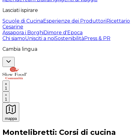
Lasciati ispirare
Scuole di Cucina
Esperienze dei Produttori
Ricettario
Cesarine
Assapora i Borghi
Dimore d'Epoca
Chi siamo
Unisciti a noi
Sostenibilità
Press & PR
Cambia lingua
1
1
mappa
Esperienze culinarie indimenticabili: Esperienze gastro
Montelibretti: Corsi di cucina