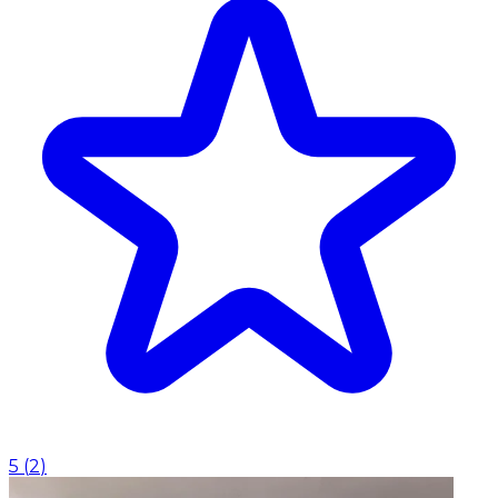
5
(
2
)