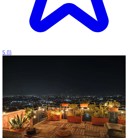
5
(
1
)