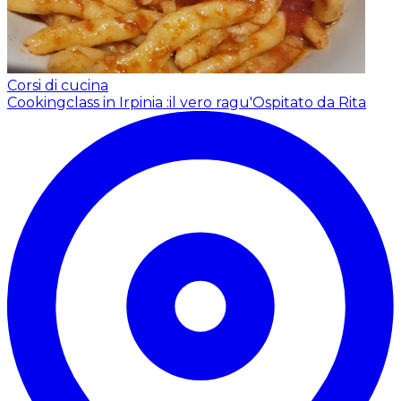
Corsi di cucina
Cookingclass in Irpinia :il vero ragu'
Ospitato da Rita