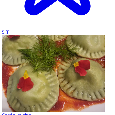
5
(
1
)