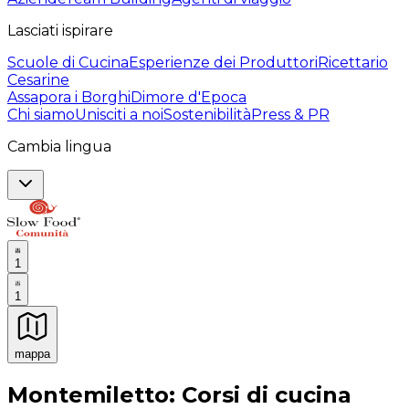
Lasciati ispirare
Scuole di Cucina
Esperienze dei Produttori
Ricettario
Cesarine
Assapora i Borghi
Dimore d'Epoca
Chi siamo
Unisciti a noi
Sostenibilità
Press & PR
Cambia lingua
1
1
mappa
Esperienze culinarie indimenticabili: Esperienze gastro
Montemiletto: Corsi di cucina