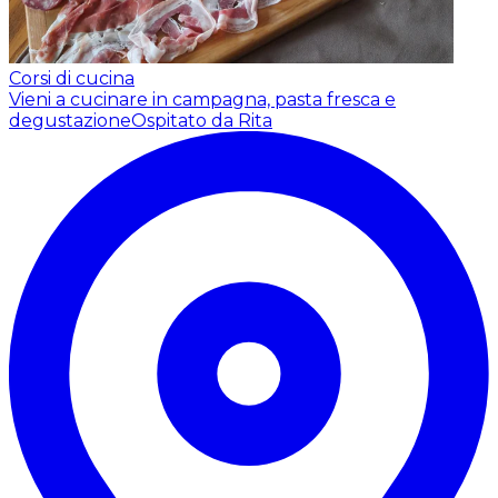
Corsi di cucina
Vieni a cucinare in campagna, pasta fresca e
degustazione
Ospitato da Rita