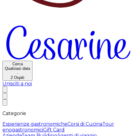
Cerca
Qualsiasi data
·
2
Ospiti
Unisciti a noi
Categorie
Esperienze gastronomiche
Corsi di Cucina
Tour
enogastronomici
Gift Card
Aziende
Team Building
Agenti di viaggio