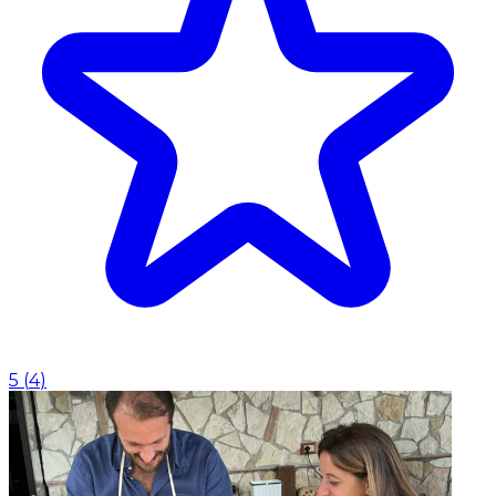
5
(
4
)