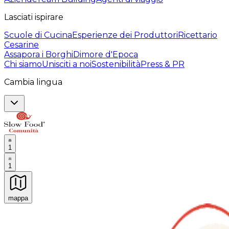
Lasciati ispirare
Scuole di Cucina
Esperienze dei Produttori
Ricettario
Cesarine
Assapora i Borghi
Dimore d'Epoca
Chi siamo
Unisciti a noi
Sostenibilità
Press & PR
Cambia lingua
1
1
mappa
Esperienze culinarie indimenticabili: Esperienze gastro