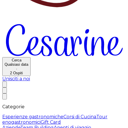
Cerca
Qualsiasi data
·
2
Ospiti
Unisciti a noi
Categorie
Esperienze gastronomiche
Corsi di Cucina
Tour
enogastronomici
Gift Card
Aziende
Team Building
Agenti di viaggio