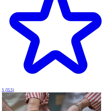
5
(
153
)