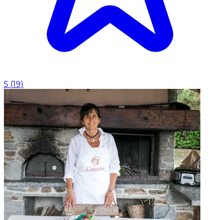
5
(
19
)