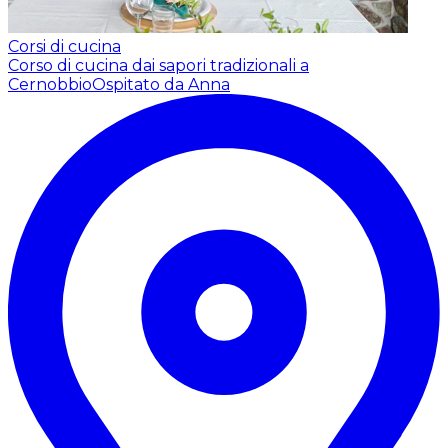
Corsi di cucina
Corso di cucina dai sapori tradizionali a
Cernobbio
Ospitato da Anna