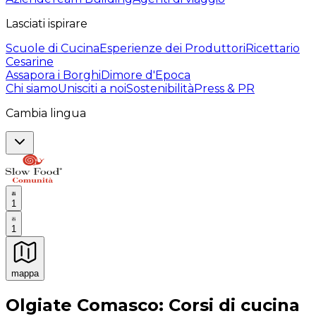
Lasciati ispirare
Scuole di Cucina
Esperienze dei Produttori
Ricettario
Cesarine
Assapora i Borghi
Dimore d'Epoca
Chi siamo
Unisciti a noi
Sostenibilità
Press & PR
Cambia lingua
1
1
mappa
Esperienze culinarie indimenticabili: Esperienze gastro
Olgiate Comasco: Corsi di cucina