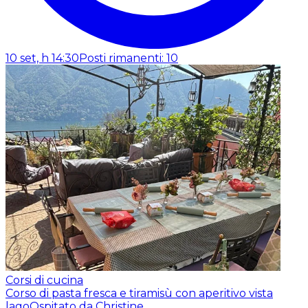
10 set, h 14:30
Posti rimanenti: 10
Corsi di cucina
Corso di pasta fresca e tiramisù con aperitivo vista
lago
Ospitato da Christine