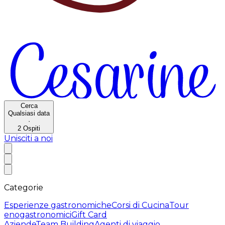
Cerca
Qualsiasi data
·
2
Ospiti
Unisciti a noi
Categorie
Esperienze gastronomiche
Corsi di Cucina
Tour
enogastronomici
Gift Card
Aziende
Team Building
Agenti di viaggio