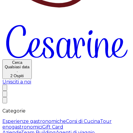
Cerca
Qualsiasi data
·
2
Ospiti
Unisciti a noi
Categorie
Esperienze gastronomiche
Corsi di Cucina
Tour
enogastronomici
Gift Card
Aziende
Team Building
Agenti di viaggio