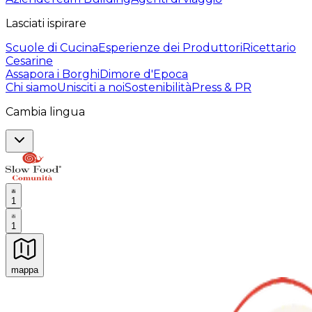
Lasciati ispirare
Scuole di Cucina
Esperienze dei Produttori
Ricettario
Cesarine
Assapora i Borghi
Dimore d'Epoca
Chi siamo
Unisciti a noi
Sostenibilità
Press & PR
Cambia lingua
1
1
mappa
Esperienze culinarie indimenticabili: Esperienze gastro