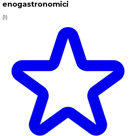
enogastronomici
(
1
)