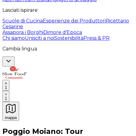
Lasciati ispirare
Scuole di Cucina
Esperienze dei Produttori
Ricettario
Cesarine
Assapora i Borghi
Dimore d'Epoca
Chi siamo
Unisciti a noi
Sostenibilità
Press & PR
Cambia lingua
1
1
mappa
Esperienze culinarie indimenticabili: Esperienze gastro
Poggio Moiano: Tour