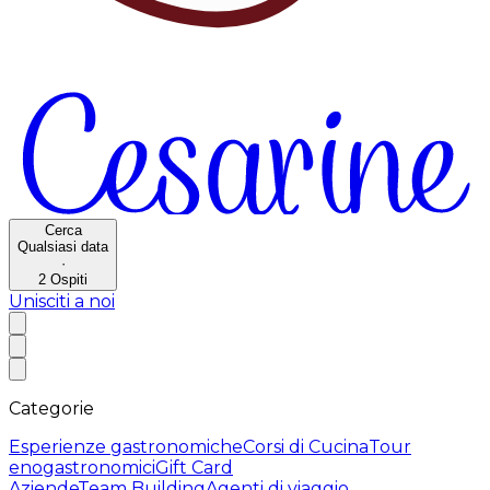
Cerca
Qualsiasi data
·
2
Ospiti
Unisciti a noi
Categorie
Esperienze gastronomiche
Corsi di Cucina
Tour
enogastronomici
Gift Card
Aziende
Team Building
Agenti di viaggio