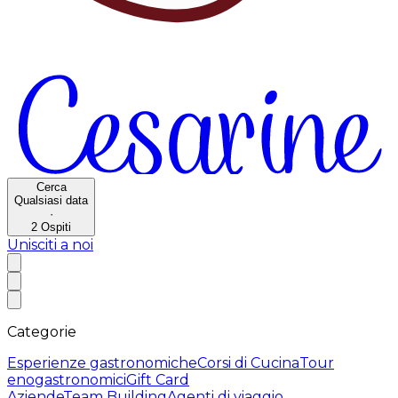
Cerca
Qualsiasi data
·
2
Ospiti
Unisciti a noi
Categorie
Esperienze gastronomiche
Corsi di Cucina
Tour
enogastronomici
Gift Card
Aziende
Team Building
Agenti di viaggio