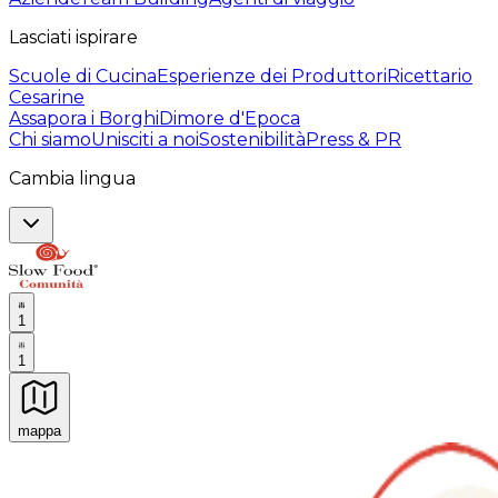
Lasciati ispirare
Scuole di Cucina
Esperienze dei Produttori
Ricettario
Cesarine
Assapora i Borghi
Dimore d'Epoca
Chi siamo
Unisciti a noi
Sostenibilità
Press & PR
Cambia lingua
1
1
mappa
Esperienze culinarie indimenticabili: Esperienze gastro