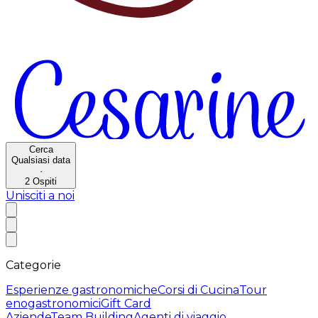
Cerca
Qualsiasi data
·
2
Ospiti
Unisciti a noi
Categorie
Esperienze gastronomiche
Corsi di Cucina
Tour
enogastronomici
Gift Card
Aziende
Team Building
Agenti di viaggio