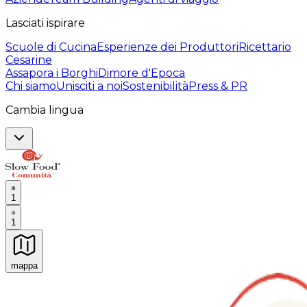
Lasciati ispirare
Scuole di Cucina
Esperienze dei Produttori
Ricettario
Cesarine
Assapora i Borghi
Dimore d'Epoca
Chi siamo
Unisciti a noi
Sostenibilità
Press & PR
Cambia lingua
1
1
mappa
Esperienze culinarie indimenticabili: Esperienze gastro