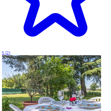
5
(
2
)