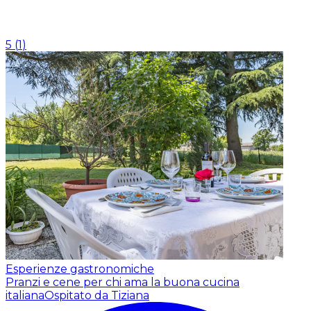
5
(
1
)
Esperienze gastronomiche
Pranzi e cene per chi ama la buona cucina
italiana
Ospitato da Tiziana