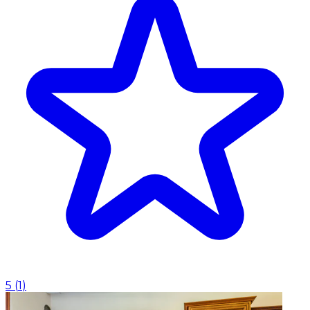
5
(
1
)