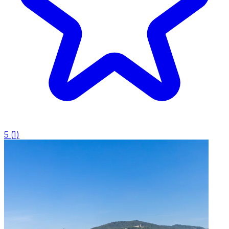
5
(
1
)