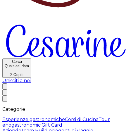
Cerca
Qualsiasi data
·
2
Ospiti
Unisciti a noi
Categorie
Esperienze gastronomiche
Corsi di Cucina
Tour
enogastronomici
Gift Card
Aziende
Team Building
Agenti di viaggio