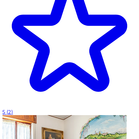
5
(
2
)