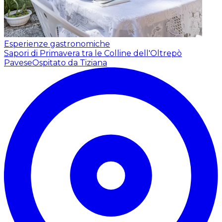
Esperienze gastronomiche
Sapori di Primavera tra le Colline dell'Oltrepò
Pavese
Ospitato da Tiziana