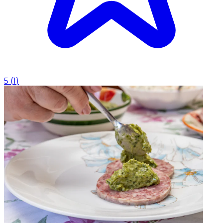
5
(
1
)