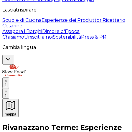
Lasciati ispirare
Scuole di Cucina
Esperienze dei Produttori
Ricettario
Cesarine
Assapora i Borghi
Dimore d'Epoca
Chi siamo
Unisciti a noi
Sostenibilità
Press & PR
Cambia lingua
1
1
mappa
Esperienze culinarie indimenticabili: Esperienze gastro
Rivanazzano Terme: Esperienze