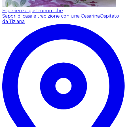
Esperienze gastronomiche
Sapori di casa e tradizione con una Cesarina
Ospitato
da Tiziana