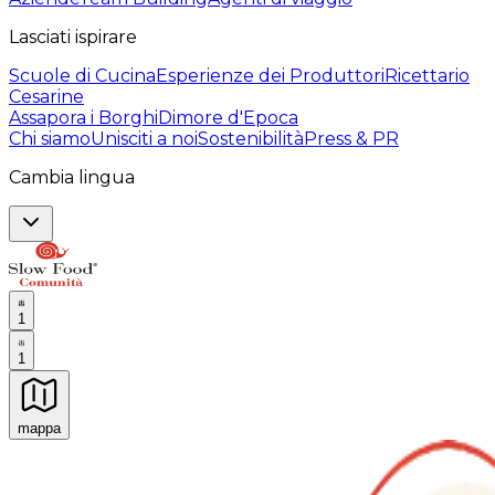
Lasciati ispirare
Scuole di Cucina
Esperienze dei Produttori
Ricettario
Cesarine
Assapora i Borghi
Dimore d'Epoca
Chi siamo
Unisciti a noi
Sostenibilità
Press & PR
Cambia lingua
1
1
mappa
Esperienze culinarie indimenticabili: Esperienze gastro