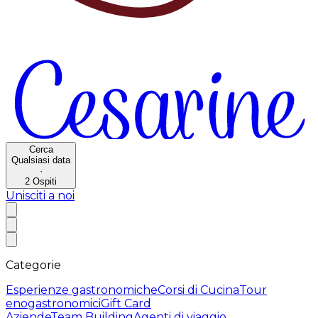
Cerca
Qualsiasi data
·
2
Ospiti
Unisciti a noi
Categorie
Esperienze gastronomiche
Corsi di Cucina
Tour
enogastronomici
Gift Card
Aziende
Team Building
Agenti di viaggio