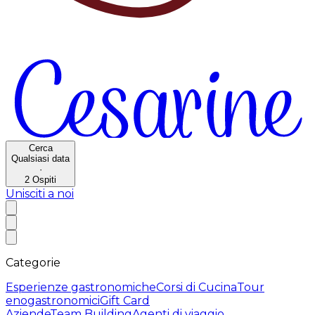
Cerca
Qualsiasi data
·
2
Ospiti
Unisciti a noi
Categorie
Esperienze gastronomiche
Corsi di Cucina
Tour
enogastronomici
Gift Card
Aziende
Team Building
Agenti di viaggio