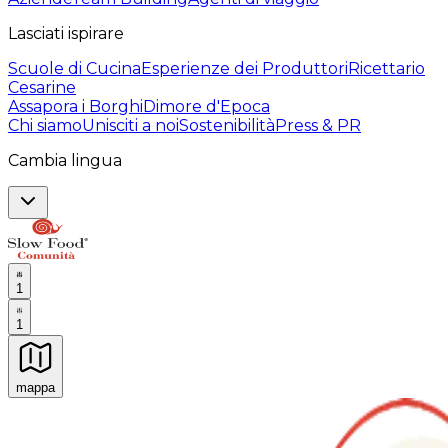
Lasciati ispirare
Scuole di Cucina
Esperienze dei Produttori
Ricettario
Cesarine
Assapora i Borghi
Dimore d'Epoca
Chi siamo
Unisciti a noi
Sostenibilità
Press & PR
Cambia lingua
1
1
mappa
Esperienze culinarie indimenticabili: Esperienze gastro