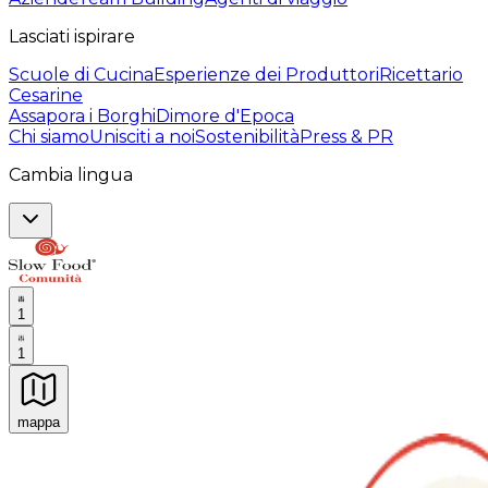
Lasciati ispirare
Scuole di Cucina
Esperienze dei Produttori
Ricettario
Cesarine
Assapora i Borghi
Dimore d'Epoca
Chi siamo
Unisciti a noi
Sostenibilità
Press & PR
Cambia lingua
1
1
mappa
Esperienze culinarie indimenticabili: Esperienze gastro