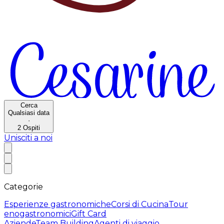
Cerca
Qualsiasi data
·
2
Ospiti
Unisciti a noi
Categorie
Esperienze gastronomiche
Corsi di Cucina
Tour
enogastronomici
Gift Card
Aziende
Team Building
Agenti di viaggio