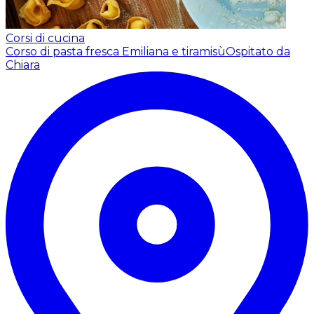
Corsi di cucina
Corso di pasta fresca Emiliana e tiramisù
Ospitato da
Chiara