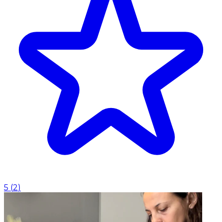
5
(
2
)