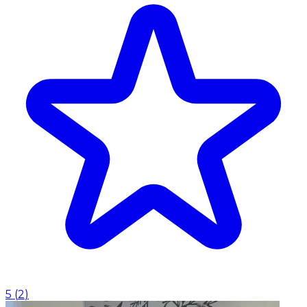
5
(
2
)