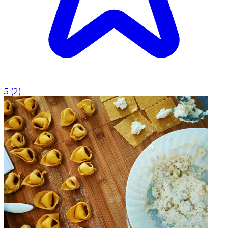
5
(
2
)