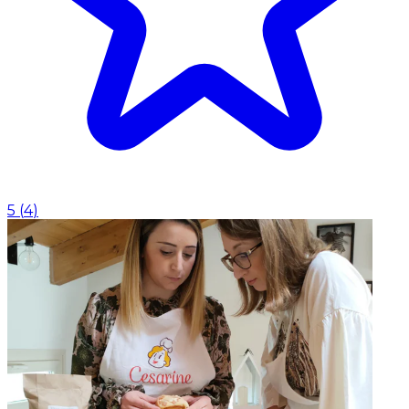
5
(
4
)