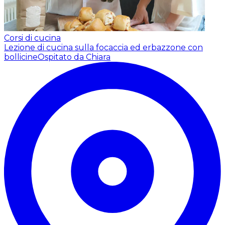
Corsi di cucina
Lezione di cucina sulla focaccia ed erbazzone con
bollicine
Ospitato da Chiara