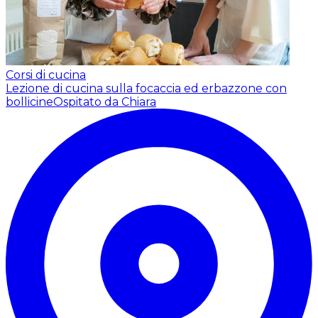
Corsi di cucina
Lezione di cucina sulla focaccia ed erbazzone con
bollicine
Ospitato da Chiara