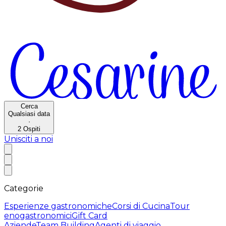
Cerca
Qualsiasi data
·
2
Ospiti
Unisciti a noi
Categorie
Esperienze gastronomiche
Corsi di Cucina
Tour
enogastronomici
Gift Card
Aziende
Team Building
Agenti di viaggio