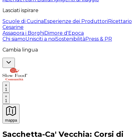
Lasciati ispirare
Scuole di Cucina
Esperienze dei Produttori
Ricettario
Cesarine
Assapora i Borghi
Dimore d'Epoca
Chi siamo
Unisciti a noi
Sostenibilità
Press & PR
Cambia lingua
1
1
mappa
Esperienze culinarie indimenticabili: Esperienze gastro
Sacchetta-Ca' Vecchia: Corsi di