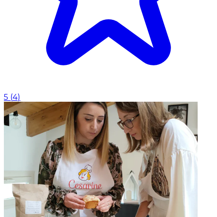
5
(
4
)