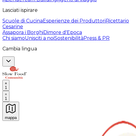
Lasciati ispirare
Scuole di Cucina
Esperienze dei Produttori
Ricettario
Cesarine
Assapora i Borghi
Dimore d'Epoca
Chi siamo
Unisciti a noi
Sostenibilità
Press & PR
Cambia lingua
1
1
mappa
Esperienze culinarie indimenticabili: Esperienze gastro