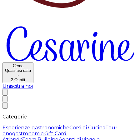
Cerca
Qualsiasi data
·
2
Ospiti
Unisciti a noi
Categorie
Esperienze gastronomiche
Corsi di Cucina
Tour
enogastronomici
Gift Card
Aziende
Team Building
Agenti di viaggio