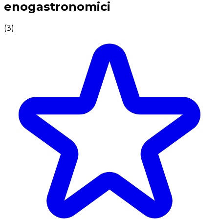
enogastronomici
(
3
)