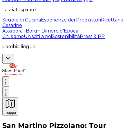
Lasciati ispirare
Scuole di Cucina
Esperienze dei Produttori
Ricettario
Cesarine
Assapora i Borghi
Dimore d'Epoca
Chi siamo
Unisciti a noi
Sostenibilità
Press & PR
Cambia lingua
1
1
mappa
Esperienze culinarie indimenticabili: Esperienze gastro
San Martino Pizzolano: Tour