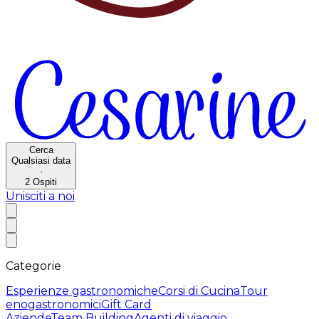
Cerca
Qualsiasi data
·
2
Ospiti
Unisciti a noi
Categorie
Esperienze gastronomiche
Corsi di Cucina
Tour
enogastronomici
Gift Card
Aziende
Team Building
Agenti di viaggio