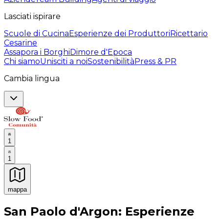
Lasciati ispirare
Scuole di Cucina
Esperienze dei Produttori
Ricettario
Cesarine
Assapora i Borghi
Dimore d'Epoca
Chi siamo
Unisciti a noi
Sostenibilità
Press & PR
Cambia lingua
1
1
mappa
Esperienze culinarie indimenticabili: Esperienze gastro
San Paolo d'Argon: Esperienze