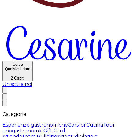
Cerca
Qualsiasi data
·
2
Ospiti
Unisciti a noi
Categorie
Esperienze gastronomiche
Corsi di Cucina
Tour
enogastronomici
Gift Card
Aziende
Team Building
Agenti di viaggio