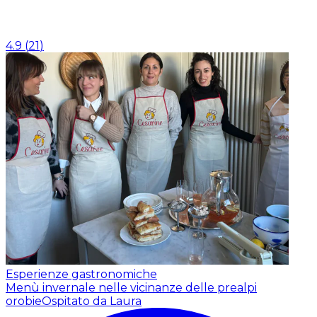
4.9
(
21
)
Esperienze gastronomiche
Menù invernale nelle vicinanze delle prealpi
orobie
Ospitato da Laura