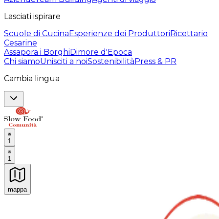
Lasciati ispirare
Scuole di Cucina
Esperienze dei Produttori
Ricettario
Cesarine
Assapora i Borghi
Dimore d'Epoca
Chi siamo
Unisciti a noi
Sostenibilità
Press & PR
Cambia lingua
1
1
mappa
Esperienze culinarie indimenticabili: Esperienze gastro