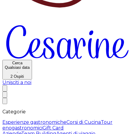
Cerca
Qualsiasi data
·
2
Ospiti
Unisciti a noi
Categorie
Esperienze gastronomiche
Corsi di Cucina
Tour
enogastronomici
Gift Card
Aziende
Team Building
Agenti di viaggio