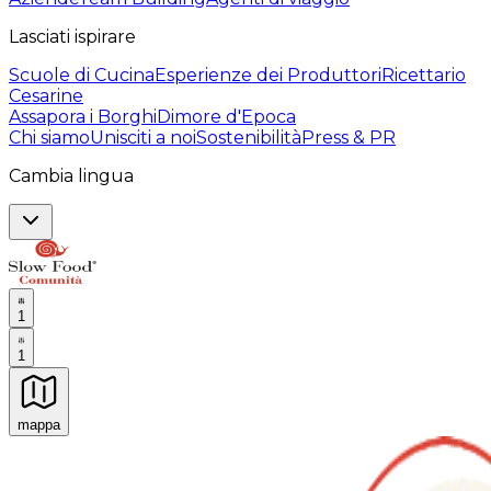
Lasciati ispirare
Scuole di Cucina
Esperienze dei Produttori
Ricettario
Cesarine
Assapora i Borghi
Dimore d'Epoca
Chi siamo
Unisciti a noi
Sostenibilità
Press & PR
Cambia lingua
1
1
mappa
Esperienze culinarie indimenticabili: Esperienze gastro