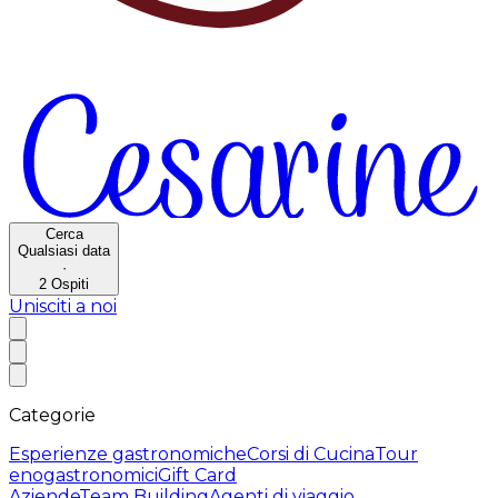
Cerca
Qualsiasi data
·
2
Ospiti
Unisciti a noi
Categorie
Esperienze gastronomiche
Corsi di Cucina
Tour
enogastronomici
Gift Card
Aziende
Team Building
Agenti di viaggio