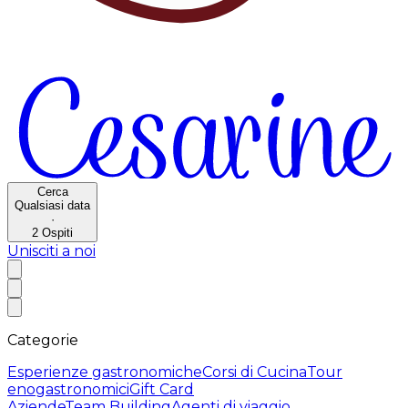
Cerca
Qualsiasi data
·
2
Ospiti
Unisciti a noi
Categorie
Esperienze gastronomiche
Corsi di Cucina
Tour
enogastronomici
Gift Card
Aziende
Team Building
Agenti di viaggio