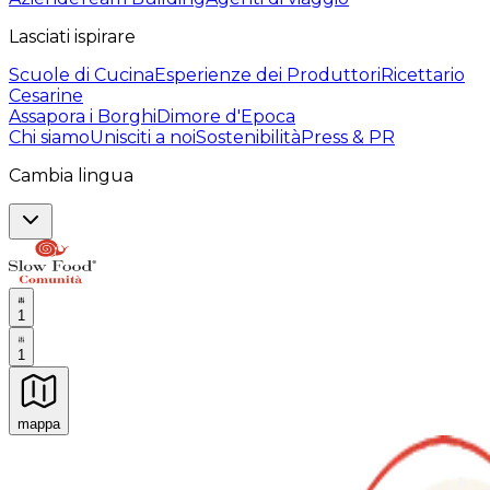
Lasciati ispirare
Scuole di Cucina
Esperienze dei Produttori
Ricettario
Cesarine
Assapora i Borghi
Dimore d'Epoca
Chi siamo
Unisciti a noi
Sostenibilità
Press & PR
Cambia lingua
1
1
mappa
Esperienze culinarie indimenticabili: Esperienze gastro