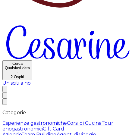
Cerca
Qualsiasi data
·
2
Ospiti
Unisciti a noi
Categorie
Esperienze gastronomiche
Corsi di Cucina
Tour
enogastronomici
Gift Card
Aziende
Team Building
Agenti di viaggio