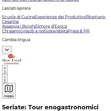
Lasciati ispirare
Scuole di Cucina
Esperienze dei Produttori
Ricettario
Cesarine
Assapora i Borghi
Dimore d'Epoca
Chi siamo
Unisciti a noi
Sostenibilità
Press & PR
Cambia lingua
1
1
mappa
Esperienze culinarie indimenticabili: Esperienze gastro
Seriate: Tour enogastronomici