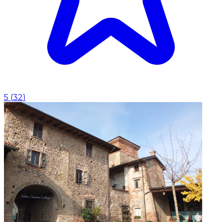
5
(
32
)