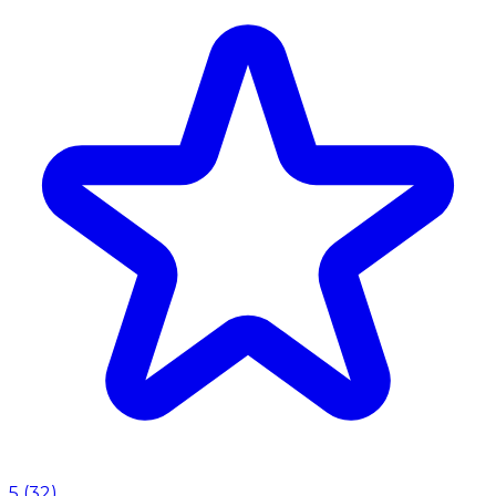
5
(
32
)