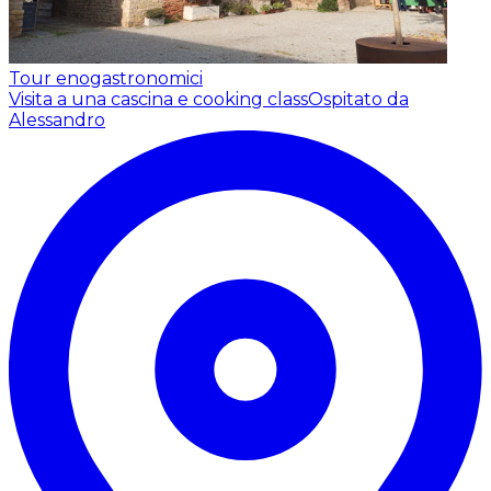
Tour enogastronomici
Visita a una cascina e cooking class
Ospitato da
Alessandro