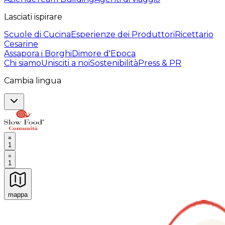
Lasciati ispirare
Scuole di Cucina
Esperienze dei Produttori
Ricettario
Cesarine
Assapora i Borghi
Dimore d'Epoca
Chi siamo
Unisciti a noi
Sostenibilità
Press & PR
Cambia lingua
1
1
mappa
Esperienze culinarie indimenticabili: Esperienze gastro