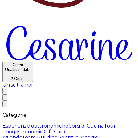
Cerca
Qualsiasi data
·
2
Ospiti
Unisciti a noi
Categorie
Esperienze gastronomiche
Corsi di Cucina
Tour
enogastronomici
Gift Card
Aziende
Team Building
Agenti di viaggio