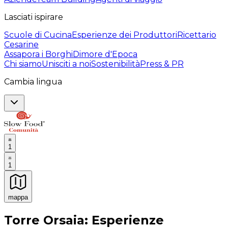
Lasciati ispirare
Scuole di Cucina
Esperienze dei Produttori
Ricettario
Cesarine
Assapora i Borghi
Dimore d'Epoca
Chi siamo
Unisciti a noi
Sostenibilità
Press & PR
Cambia lingua
1
1
mappa
Esperienze culinarie indimenticabili: Esperienze gastro
Torre Orsaia: Esperienze