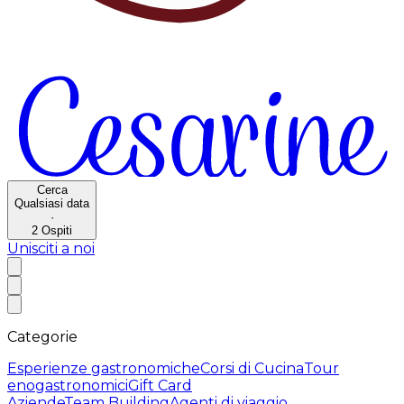
Cerca
Qualsiasi data
·
2
Ospiti
Unisciti a noi
Categorie
Esperienze gastronomiche
Corsi di Cucina
Tour
enogastronomici
Gift Card
Aziende
Team Building
Agenti di viaggio