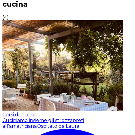
cucina
(
4
)
Corsi di cucina
Cuciniamo insieme gli strozzapreti
all'amatriciana
Ospitato da Laura