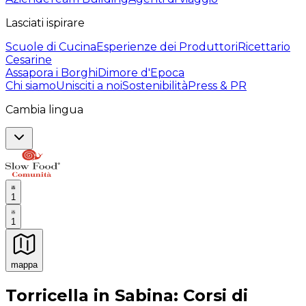
Lasciati ispirare
Scuole di Cucina
Esperienze dei Produttori
Ricettario
Cesarine
Assapora i Borghi
Dimore d'Epoca
Chi siamo
Unisciti a noi
Sostenibilità
Press & PR
Cambia lingua
1
1
mappa
Esperienze culinarie indimenticabili: Esperienze gastro
Torricella in Sabina: Corsi di