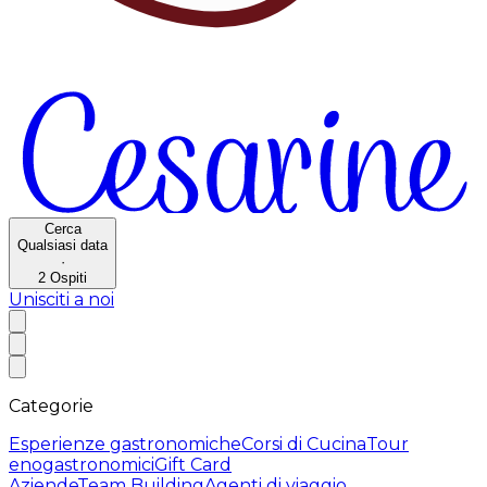
Cerca
Qualsiasi data
·
2
Ospiti
Unisciti a noi
Categorie
Esperienze gastronomiche
Corsi di Cucina
Tour
enogastronomici
Gift Card
Aziende
Team Building
Agenti di viaggio