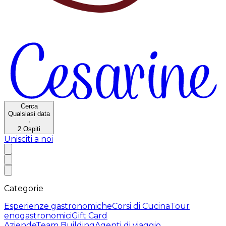
Cerca
Qualsiasi data
·
2
Ospiti
Unisciti a noi
Categorie
Esperienze gastronomiche
Corsi di Cucina
Tour
enogastronomici
Gift Card
Aziende
Team Building
Agenti di viaggio