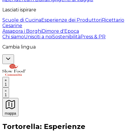
Lasciati ispirare
Scuole di Cucina
Esperienze dei Produttori
Ricettario
Cesarine
Assapora i Borghi
Dimore d'Epoca
Chi siamo
Unisciti a noi
Sostenibilità
Press & PR
Cambia lingua
1
1
mappa
Esperienze culinarie indimenticabili: Esperienze gastro
Tortorella: Esperienze