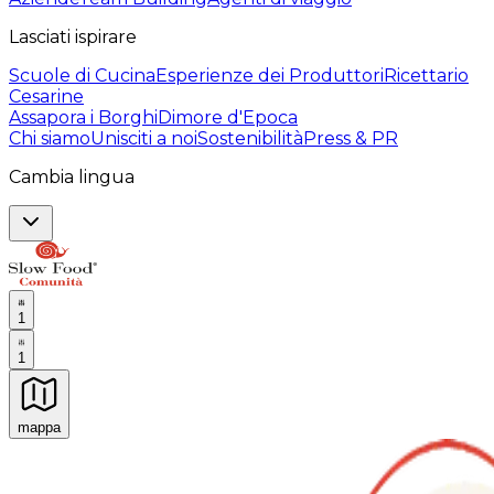
Lasciati ispirare
Scuole di Cucina
Esperienze dei Produttori
Ricettario
Cesarine
Assapora i Borghi
Dimore d'Epoca
Chi siamo
Unisciti a noi
Sostenibilità
Press & PR
Cambia lingua
1
1
mappa
Esperienze culinarie indimenticabili: Esperienze gastro