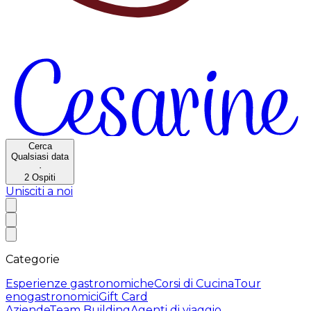
Cerca
Qualsiasi data
·
2
Ospiti
Unisciti a noi
Categorie
Esperienze gastronomiche
Corsi di Cucina
Tour
enogastronomici
Gift Card
Aziende
Team Building
Agenti di viaggio