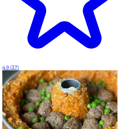
4.9
(
37
)