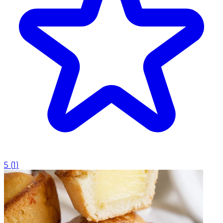
5
(
1
)