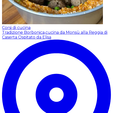
Corsi di cucina
Tradizione Borbonica,cucina da Monsù alla Reggia di
Caserta
Ospitato da Elisa