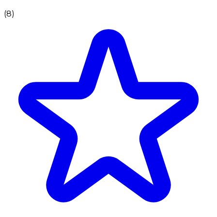
(
8
)