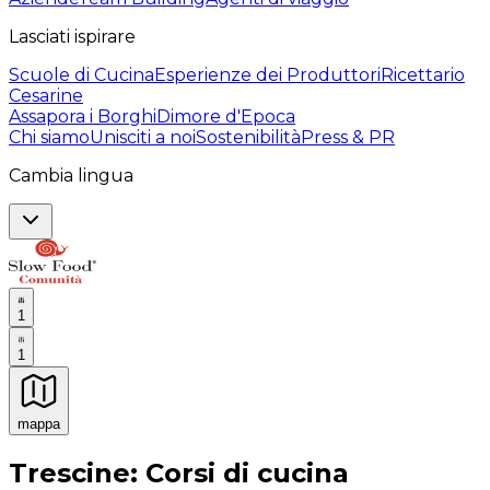
Lasciati ispirare
Scuole di Cucina
Esperienze dei Produttori
Ricettario
Cesarine
Assapora i Borghi
Dimore d'Epoca
Chi siamo
Unisciti a noi
Sostenibilità
Press & PR
Cambia lingua
1
1
mappa
Esperienze culinarie indimenticabili: Esperienze gastro
Trescine: Corsi di cucina