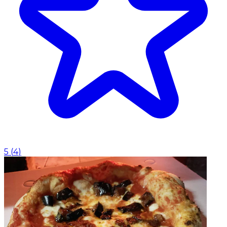
5
(
4
)