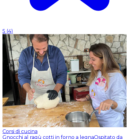
5
(
4
)
Corsi di cucina
Gnocchi al ragù cotti in forno a legna
Ospitato da