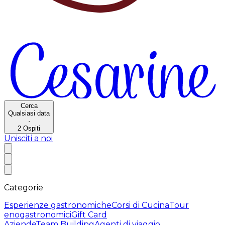
Cerca
Qualsiasi data
·
2
Ospiti
Unisciti a noi
Categorie
Esperienze gastronomiche
Corsi di Cucina
Tour
enogastronomici
Gift Card
Aziende
Team Building
Agenti di viaggio