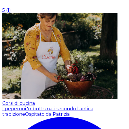
5
(
1
)
Corsi di cucina
I peperoni 'mbuttunati secondo l'antica
tradizione
Ospitato da Patrizia