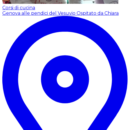
Corsi di cucina
Genova alle pendici del Vesuvio
Ospitato da Chiara