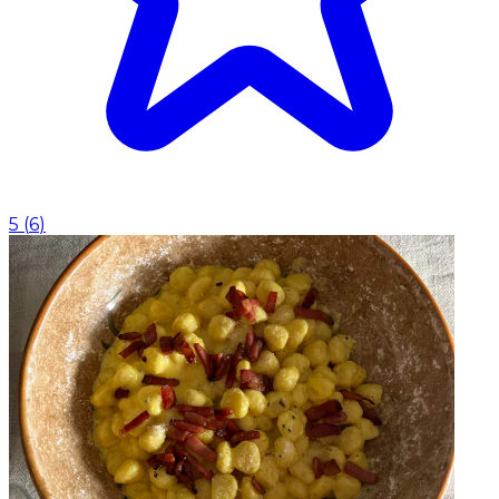
5
(
6
)