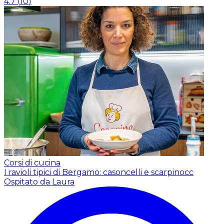
4.7
(
10
)
Corsi di cucina
I ravioli tipici di Bergamo: casoncelli e scarpinocc
Ospitato da Laura