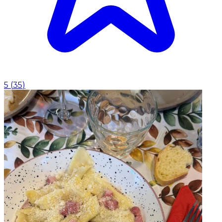
5
(
35
)