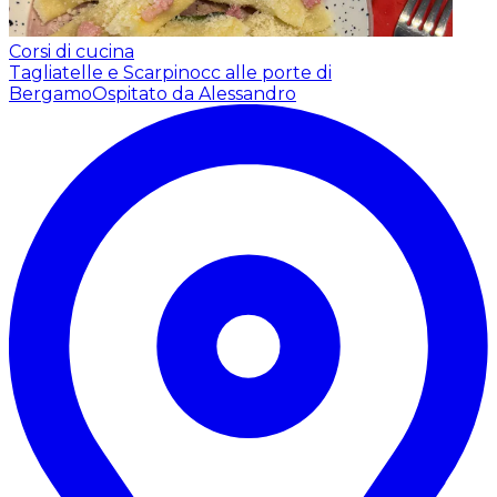
Corsi di cucina
Tagliatelle e Scarpinocc alle porte di
Bergamo
Ospitato da Alessandro