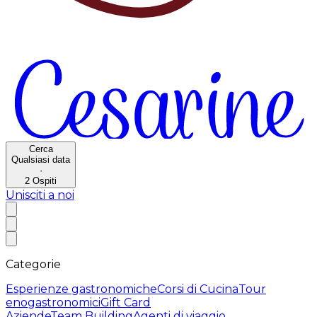
Cerca
Qualsiasi data
·
2
Ospiti
Unisciti a noi
Categorie
Esperienze gastronomiche
Corsi di Cucina
Tour
enogastronomici
Gift Card
Aziende
Team Building
Agenti di viaggio