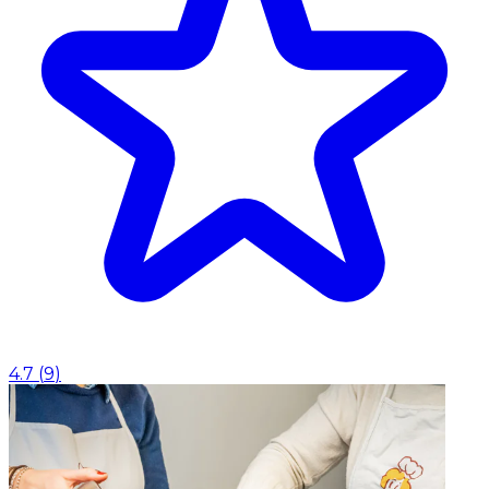
4.7
(
9
)