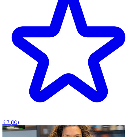
4.7
(
10
)