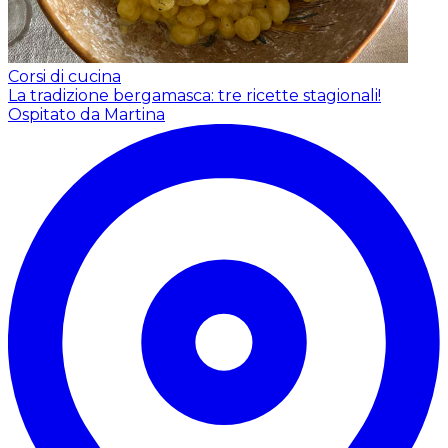
Corsi di cucina
La tradizione bergamasca: tre ricette stagionali!
Ospitato da Martina