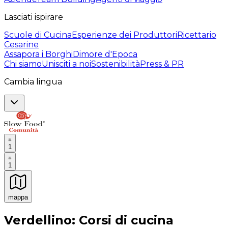
Lasciati ispirare
Scuole di Cucina
Esperienze dei Produttori
Ricettario
Cesarine
Assapora i Borghi
Dimore d'Epoca
Chi siamo
Unisciti a noi
Sostenibilità
Press & PR
Cambia lingua
1
1
mappa
Esperienze culinarie indimenticabili: Esperienze gastro
Verdellino: Corsi di cucina