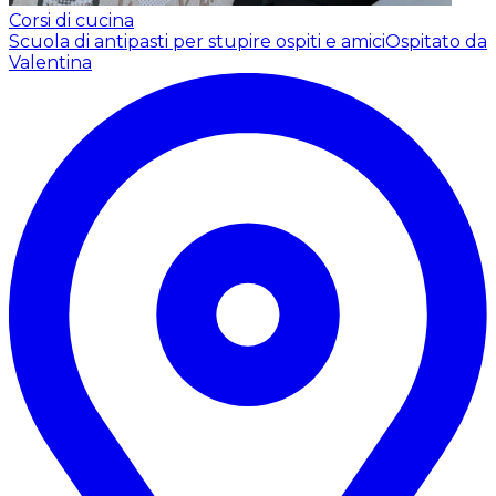
Corsi di cucina
Scuola di antipasti per stupire ospiti e amici
Ospitato da
Valentina