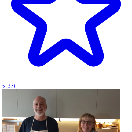
5
(
37
)