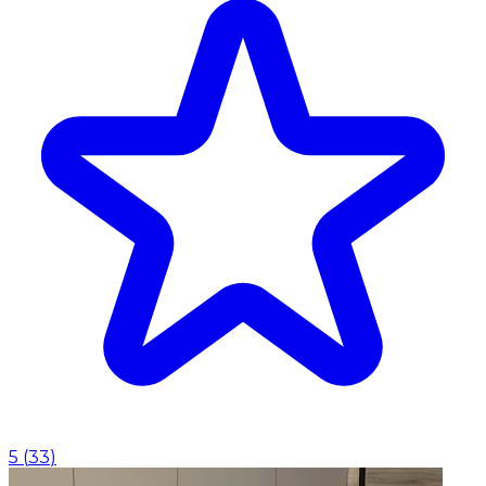
5
(
33
)