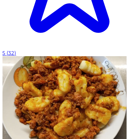
5
(
32
)