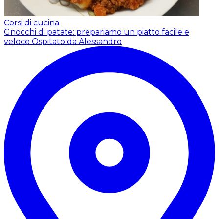
Corsi di cucina
Gnocchi di patate: prepariamo un piatto facile e
veloce
Ospitato da Alessandro