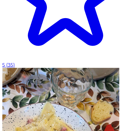
5
(
35
)