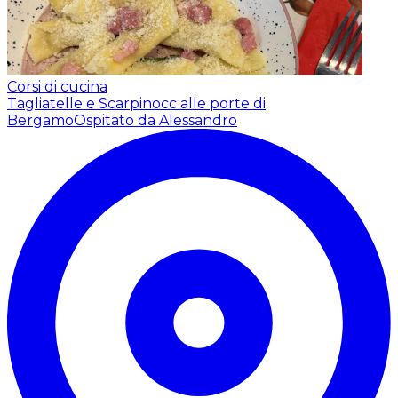
Corsi di cucina
Tagliatelle e Scarpinocc alle porte di
Bergamo
Ospitato da Alessandro