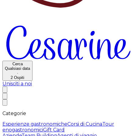
Cerca
Qualsiasi data
·
2
Ospiti
Unisciti a noi
Categorie
Esperienze gastronomiche
Corsi di Cucina
Tour
enogastronomici
Gift Card
Aziende
Team Building
Agenti di viaggio