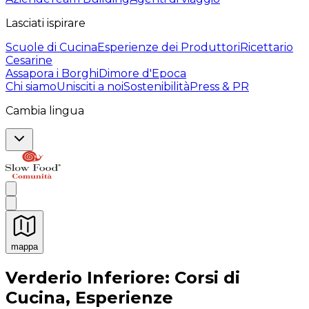
Lasciati ispirare
Scuole di Cucina
Esperienze dei Produttori
Ricettario
Cesarine
Assapora i Borghi
Dimore d'Epoca
Chi siamo
Unisciti a noi
Sostenibilità
Press & PR
Cambia lingua
mappa
Esperienze culinarie indimenticabili: Esperienze gastro
Verderio Inferiore: Corsi di
Cucina, Esperienze