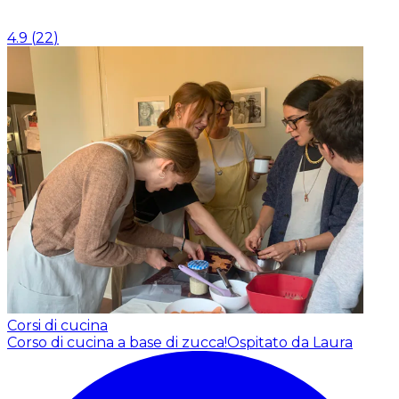
4.9
(
22
)
Corsi di cucina
Corso di cucina a base di zucca!
Ospitato da Laura