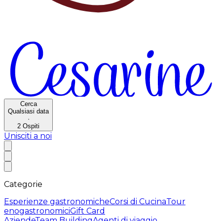
Cerca
Qualsiasi data
·
2
Ospiti
Unisciti a noi
Categorie
Esperienze gastronomiche
Corsi di Cucina
Tour
enogastronomici
Gift Card
Aziende
Team Building
Agenti di viaggio