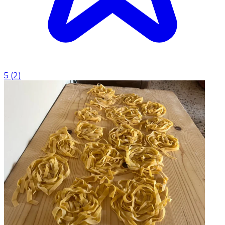
5
(
2
)