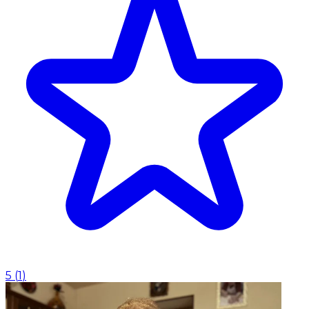
5
(
1
)