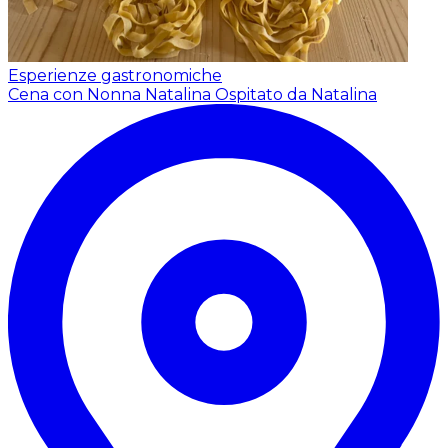
Esperienze gastronomiche
Cena con Nonna Natalina
Ospitato da Natalina