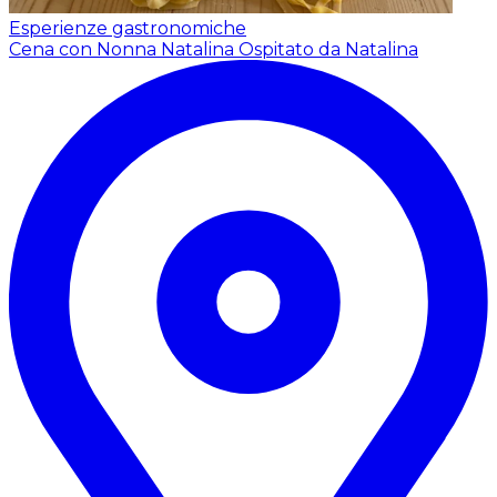
Esperienze gastronomiche
Cena con Nonna Natalina
Ospitato da Natalina