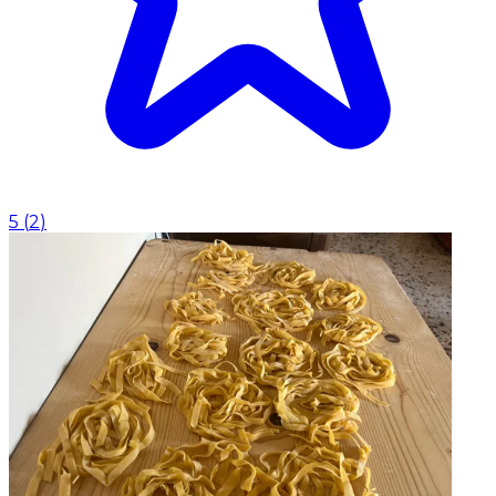
5
(
2
)