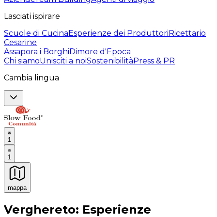
Lasciati ispirare
Scuole di Cucina
Esperienze dei Produttori
Ricettario
Cesarine
Assapora i Borghi
Dimore d'Epoca
Chi siamo
Unisciti a noi
Sostenibilità
Press & PR
Cambia lingua
1
1
mappa
Esperienze culinarie indimenticabili: Esperienze gastro
Verghereto: Esperienze