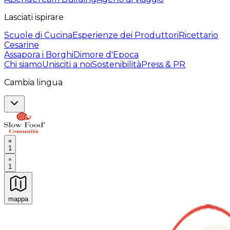
Lasciati ispirare
Scuole di Cucina
Esperienze dei Produttori
Ricettario
Cesarine
Assapora i Borghi
Dimore d'Epoca
Chi siamo
Unisciti a noi
Sostenibilità
Press & PR
Cambia lingua
1
1
mappa
Esperienze culinarie indimenticabili: Esperienze gastro