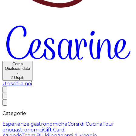
Cerca
Qualsiasi data
·
2
Ospiti
Unisciti a noi
Categorie
Esperienze gastronomiche
Corsi di Cucina
Tour
enogastronomici
Gift Card
Aziende
Team Building
Agenti di viaggio