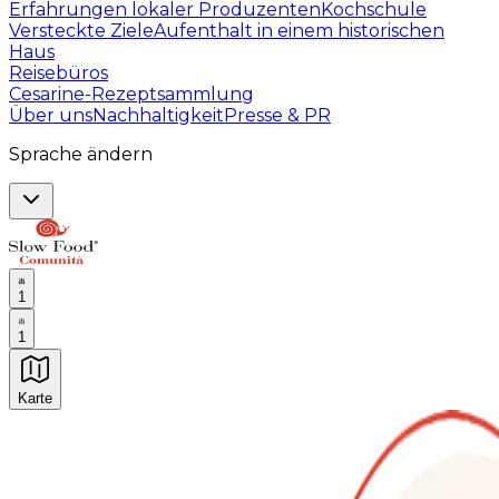
Erfahrungen lokaler Produzenten
Kochschule
Versteckte Ziele
Aufenthalt in einem historischen
Haus
Reisebüros
Cesarine-Rezeptsammlung
Über uns
Nachhaltigkeit
Presse & PR
Sprache ändern
1
1
Karte
Unvergessliche kulinarische Erlebnisse: Gastronomis