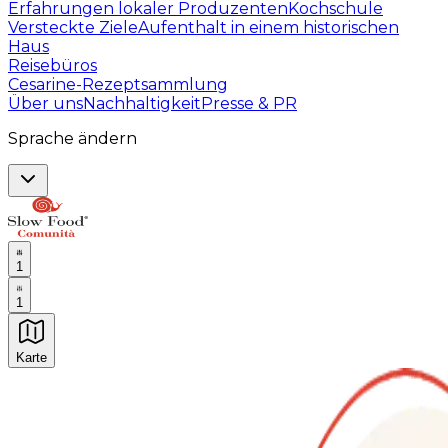
Erfahrungen lokaler Produzenten
Kochschule
Versteckte Ziele
Aufenthalt in einem historischen
Haus
Reisebüros
Cesarine-Rezeptsammlung
Über uns
Nachhaltigkeit
Presse & PR
Sprache ändern
1
1
Karte
Unvergessliche kulinarische Erlebnisse: Gastronomis