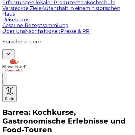
Erfahrungen lokaler Produzenten
Kochschule
Versteckte Ziele
Aufenthalt in einem historischen
Haus
Reisebüros
Cesarine-Rezeptsammlung
Über uns
Nachhaltigkeit
Presse & PR
Sprache ändern
Karte
Unvergessliche kulinarische Erlebnisse: Gastronomis
Barrea: Kochkurse,
Gastronomische Erlebnisse und
Food-Touren