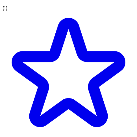
(
1
)